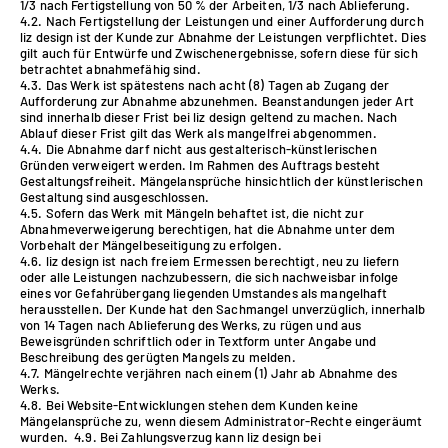
1/3 nach Fertigstellung von 50 % der Arbeiten, 1/3 nach Ablieferung.
4.2. Nach Fertigstellung der Leistungen und einer Aufforderung durch
liz design ist der Kunde zur Abnahme der Leistungen verpflichtet. Dies
gilt auch für Entwürfe und Zwischenergebnisse, sofern diese für sich
betrachtet abnahmefähig sind.
4.3. Das Werk ist spätestens nach acht (8) Tagen ab Zugang der
Aufforderung zur Abnahme abzunehmen. Beanstandungen jeder Art
sind innerhalb dieser Frist bei liz design geltend zu machen. Nach
Ablauf dieser Frist gilt das Werk als mangelfrei abgenommen.
4.4. Die Abnahme darf nicht aus gestalterisch-künstlerischen
Gründen verweigert werden. Im Rahmen des Auftrags besteht
Gestaltungsfreiheit. Mängelansprüche hinsichtlich der künstlerischen
Gestaltung sind ausgeschlossen.
4.5. Sofern das Werk mit Mängeln behaftet ist, die nicht zur
Abnahmeverweigerung berechtigen, hat die Abnahme unter dem
Vorbehalt der Mängelbeseitigung zu erfolgen.
4.6. liz design ist nach freiem Ermessen berechtigt, neu zu liefern
oder alle Leistungen nachzubessern, die sich nachweisbar infolge
eines vor Gefahrübergang liegenden Umstandes als mangelhaft
herausstellen. Der Kunde hat den Sachmangel unverzüglich, innerhalb
von 14 Tagen nach Ablieferung des Werks, zu rügen und aus
Beweisgründen schriftlich oder in Textform unter Angabe und
Beschreibung des gerügten Mangels zu melden.
4.7. Mängelrechte verjähren nach einem (1) Jahr ab Abnahme des
Werks.
4.8. Bei Website-Entwicklungen stehen dem Kunden keine
Mängelansprüche zu, wenn diesem Administrator-Rechte eingeräumt
wurden. 4.9. Bei Zahlungsverzug kann liz design bei