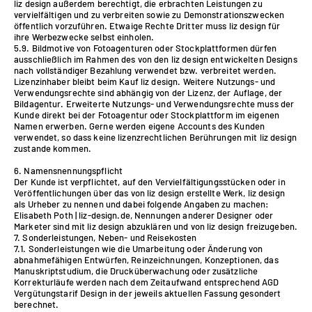
liz design außerdem berechtigt, die erbrachten Leistungen zu
vervielfältigen und zu verbreiten sowie zu Demonstrationszwecken
öffentlich vorzuführen. Etwaige Rechte Dritter muss liz design für
ihre Werbezwecke selbst einholen.
5.9. Bildmotive von Fotoagenturen oder Stockplattformen dürfen
ausschließlich im Rahmen des von den liz design entwickelten Designs
nach vollständiger Bezahlung verwendet bzw. verbreitet werden.
Lizenzinhaber bleibt beim Kauf liz design. Weitere Nutzungs- und
Verwendungsrechte sind abhängig von der Lizenz, der Auflage, der
Bildagentur. Erweiterte Nutzungs- und Verwendungsrechte muss der
Kunde direkt bei der Fotoagentur oder Stockplattform im eigenen
Namen erwerben. Gerne werden eigene Accounts des Kunden
verwendet, so dass keine lizenzrechtlichen Berührungen mit liz design
zustande kommen.
6. Namensnennungspflicht
Der Kunde ist verpflichtet, auf den Vervielfältigungsstücken oder in
Veröffentlichungen über das von liz design erstellte Werk, liz design
als Urheber zu nennen und dabei folgende Angaben zu machen:
Elisabeth Poth | liz-design.de, Nennungen anderer Designer oder
Marketer sind mit liz design abzuklären und von liz design freizugeben.
7. Sonderleistungen, Neben- und Reisekosten
7.1. Sonderleistungen wie die Umarbeitung oder Änderung von
abnahmefähigen Entwürfen, Reinzeichnungen, Konzeptionen, das
Manuskriptstudium, die Drucküberwachung oder zusätzliche
Korrekturläufe werden nach dem Zeitaufwand entsprechend AGD
Vergütungstarif Design in der jeweils aktuellen Fassung gesondert
berechnet.