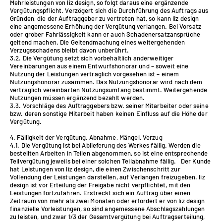
Mehrleistungen von liz design, so folgt daraus eine ergänzende
Vergütungspflicht. Verzögert sich die Durchführung des Auftrags aus
Gründen, die der Auftraggeber zu vertreten hat, so kann liz design
eine angemessene Erhöhung der Vergütung verlangen. Bei Vorsatz
oder grober Fahrlässigkeit kann er auch Schadenersatzansprüche
geltend machen. Die Geltendmachung eines weitergehenden
Verzugsschadens bleibt davon unberührt.
3.2. Die Vergütung setzt sich vorbehaltlich anderweitiger
Vereinbarungen aus einem Entwurfshonorar und – soweit eine
Nutzung der Leistungen vertraglich vorgesehen ist – einem
Nutzungshonorar zusammen. Das Nutzungshonorar wird nach dem
vertraglich vereinbarten Nutzungsumfang bestimmt. Weitergehende
Nutzungen müssen ergänzend bezahlt werden.
3.3. Vorschläge des Auftraggebers bzw. seiner Mitarbeiter oder seine
bzw. deren sonstige Mitarbeit haben keinen Einfluss auf die Höhe der
Vergütung.
4. Fälligkeit der Vergütung, Abnahme, Mängel, Verzug
4.1. Die Vergütung ist bei Ablieferung des Werkes fällig. Werden die
bestellten Arbeiten in Teilen abgenommen, so ist eine entsprechende
Teilvergütung jeweils bei einer solchen Teilabnahme fällig. Der Kunde
hat Leistungen von liz design, die einen Zwischenschritt zur
Vollendung der Leistungen darstellen, auf Verlangen freizugeben. liz
design ist vor Erteilung der Freigabe nicht verpflichtet, mit den
Leistungen fortzufahren. Erstreckt sich ein Auftrag über einen
Zeitraum von mehr als zwei Monaten oder erfordert er von liz design
finanzielle Vorleistungen, so sind angemessene Abschlagszahlungen
zu leisten, und zwar 1/3 der Gesamtvergütung bei Auftragserteilung,