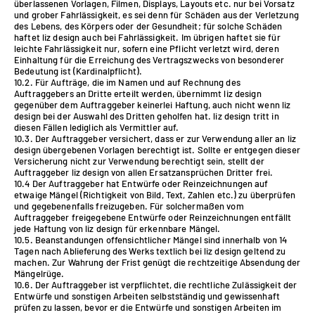
überlassenen Vorlagen, Filmen, Displays, Layouts etc. nur bei Vorsatz
und grober Fahrlässigkeit, es sei denn für Schäden aus der Verletzung
des Lebens, des Körpers oder der Gesundheit; für solche Schäden
haftet liz design auch bei Fahrlässigkeit. Im übrigen haftet sie für
leichte Fahrlässigkeit nur, sofern eine Pflicht verletzt wird, deren
Einhaltung für die Erreichung des Vertragszwecks von besonderer
Bedeutung ist (Kardinalpflicht).
10.2. Für Aufträge, die im Namen und auf Rechnung des
Auftraggebers an Dritte erteilt werden, übernimmt liz design
gegenüber dem Auftraggeber keinerlei Haftung, auch nicht wenn liz
design bei der Auswahl des Dritten geholfen hat. liz design tritt in
diesen Fällen lediglich als Vermittler auf.
10.3. Der Auftraggeber versichert, dass er zur Verwendung aller an liz
design übergebenen Vorlagen berechtigt ist. Sollte er entgegen dieser
Versicherung nicht zur Verwendung berechtigt sein, stellt der
Auftraggeber liz design von allen Ersatzansprüchen Dritter frei.
10.4 Der Auftraggeber hat Entwürfe oder Reinzeichnungen auf
etwaige Mängel (Richtigkeit von Bild, Text, Zahlen etc.) zu überprüfen
und gegebenenfalls freizugeben. Für solchermaßen vom
Auftraggeber freigegebene Entwürfe oder Reinzeichnungen entfällt
jede Haftung von liz design für erkennbare Mängel.
10.5. Beanstandungen offensichtlicher Mängel sind innerhalb von 14
Tagen nach Ablieferung des Werks textlich bei liz design geltend zu
machen. Zur Wahrung der Frist genügt die rechtzeitige Absendung der
Mängelrüge.
10.6. Der Auftraggeber ist verpflichtet, die rechtliche Zulässigkeit der
Entwürfe und sonstigen Arbeiten selbstständig und gewissenhaft
prüfen zu lassen, bevor er die Entwürfe und sonstigen Arbeiten im