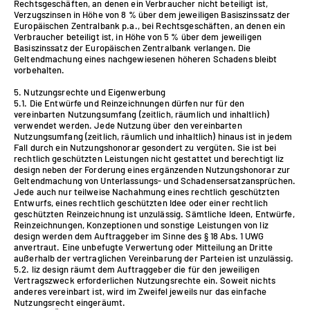
Rechtsgeschäften, an denen ein Verbraucher nicht beteiligt ist,
Verzugszinsen in Höhe von 8 % über dem jeweiligen Basiszinssatz der
Europäischen Zentralbank p.a., bei Rechtsgeschäften, an denen ein
Verbraucher beteiligt ist, in Höhe von 5 % über dem jeweiligen
Basiszinssatz der Europäischen Zentralbank verlangen. Die
Geltendmachung eines nachgewiesenen höheren Schadens bleibt
vorbehalten.
5. Nutzungsrechte und Eigenwerbung
5.1. Die Entwürfe und Reinzeichnungen dürfen nur für den
vereinbarten Nutzungsumfang (zeitlich, räumlich und inhaltlich)
verwendet werden. Jede Nutzung über den vereinbarten
Nutzungsumfang (zeitlich, räumlich und inhaltlich) hinaus ist in jedem
Fall durch ein Nutzungshonorar gesondert zu vergüten. Sie ist bei
rechtlich geschützten Leistungen nicht gestattet und berechtigt liz
design neben der Forderung eines ergänzenden Nutzungshonorar zur
Geltendmachung von Unterlassungs- und Schadensersatzansprüchen.
Jede auch nur teilweise Nachahmung eines rechtlich geschützten
Entwurfs, eines rechtlich geschützten Idee oder einer rechtlich
geschützten Reinzeichnung ist unzulässig. Sämtliche Ideen, Entwürfe,
Reinzeichnungen, Konzeptionen und sonstige Leistungen von liz
design werden dem Auftraggeber im Sinne des § 18 Abs. 1 UWG
anvertraut. Eine unbefugte Verwertung oder Mitteilung an Dritte
außerhalb der vertraglichen Vereinbarung der Parteien ist unzulässig.
5.2. liz design räumt dem Auftraggeber die für den jeweiligen
Vertragszweck erforderlichen Nutzungsrechte ein. Soweit nichts
anderes vereinbart ist, wird im Zweifel jeweils nur das einfache
Nutzungsrecht eingeräumt.