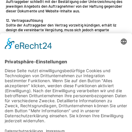
Auftraggeber schließt mit der Bestätigung oder Unterzeichnung des
jeweiligen Angebots den Auftragnehmer von der Haftung gegenüber
dieser Dokumente und Website-Inhalte aus.
12. Vertragsauflösung
Sollte der Auftraggeber den Vertrag vorzeitig kündigen, erhält liz
design die vereinbarte Vergütung, muss sich jedoch ersparte
Aufwendungen oder durchgeführte oder böswillig unterlassene
Ersatzaufträge anrechnen lassen (§ 649 BGB).
13. Schlussbestimmungen
13.1. Erfüllungsort und Gerichtsstand ist, sofern zulässig vereinbart,
der Sitz von liz design.
13.2. Es gilt das Recht der Bundesrepublik Deutschland.
Vernetzen Sie sich gerne mit mir auf Linkedin!
LIZ MARKEN- & WEBDESIGN