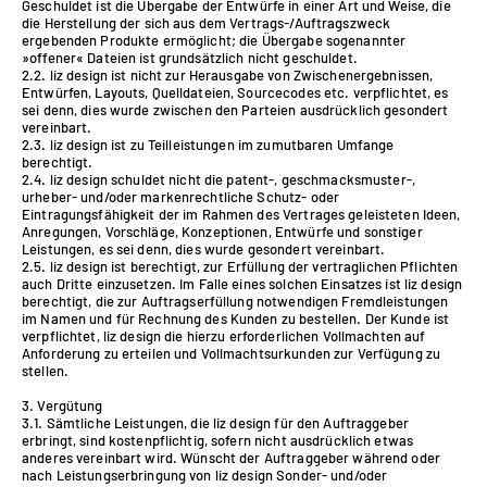
Geschuldet ist die Übergabe der Entwürfe in einer Art und Weise, die
die Herstellung der sich aus dem Vertrags-/Auftragszweck
ergebenden Produkte ermöglicht; die Übergabe sogenannter
»offener« Dateien ist grundsätzlich nicht geschuldet.
2.2. liz design ist nicht zur Herausgabe von Zwischenergebnissen,
Entwürfen, Layouts, Quelldateien, Sourcecodes etc. verpflichtet, es
sei denn, dies wurde zwischen den Parteien ausdrücklich gesondert
vereinbart.
2.3. liz design ist zu Teilleistungen im zumutbaren Umfange
berechtigt.
2.4. liz design schuldet nicht die patent-, geschmacksmuster-,
urheber- und/oder markenrechtliche Schutz- oder
Eintragungsfähigkeit der im Rahmen des Vertrages geleisteten Ideen,
Anregungen, Vorschläge, Konzeptionen, Entwürfe und sonstiger
Leistungen, es sei denn, dies wurde gesondert vereinbart.
2.5. liz design ist berechtigt, zur Erfüllung der vertraglichen Pflichten
auch Dritte einzusetzen. Im Falle eines solchen Einsatzes ist liz design
berechtigt, die zur Auftragserfüllung notwendigen Fremdleistungen
im Namen und für Rechnung des Kunden zu bestellen. Der Kunde ist
verpflichtet, liz design die hierzu erforderlichen Vollmachten auf
Anforderung zu erteilen und Vollmachtsurkunden zur Verfügung zu
stellen.
3. Vergütung
3.1. Sämtliche Leistungen, die liz design für den Auftraggeber
erbringt, sind kostenpflichtig, sofern nicht ausdrücklich etwas
anderes vereinbart wird. Wünscht der Auftraggeber während oder
nach Leistungserbringung von liz design Sonder- und/oder