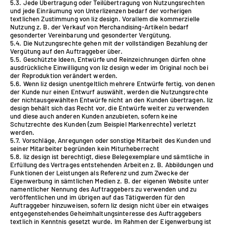
5.3. Jede Übertragung oder Teilübertragung von Nutzungsrechten
und jede Einräumung von Unterlizenzen bedarf der vorherigen
textlichen Zustimmung von liz design. Vorallem die kommerzielle
Nutzung z. B. der Verkauf von Merchandising-Artikeln bedarf
gesonderter Vereinbarung und gesonderter Vergütung.
5.4. Die Nutzungsrechte gehen mit der vollständigen Bezahlung der
Vergütung auf den Auftraggeber über.
5.5. Geschützte Ideen, Entwürfe und Reinzeichnungen dürfen ohne
ausdrückliche Einwilligung von liz design weder im Original noch bei
der Reproduktion verändert werden.
5.6. Wenn liz design unentgeltlich mehrere Entwürfe fertig, von denen
der Kunde nur einen Entwurf auswählt, werden die Nutzungsrechte
der nichtausgewählten Entwürfe nicht an den Kunden übertragen. liz
design behält sich das Recht vor, die Entwürfe weiter zu verwenden
und diese auch anderen Kunden anzubieten, sofern keine
Schutzrechte des Kunden (zum Beispiel Markenrechte) verletzt
werden.
5.7. Vorschläge, Anregungen oder sonstige Mitarbeit des Kunden und
seiner Mitarbeiter begründen kein Miturheberrecht
5.8. liz design ist berechtigt, diese Belegexemplare und sämtliche in
Erfüllung des Vertrages entstehenden Arbeiten z. B. Abbildungen und
Funktionen der Leistungen als Referenz und zum Zwecke der
Eigenwerbung in sämtlichen Medien z. B. der eigenen Website unter
namentlicher Nennung des Auftraggebers zu verwenden und zu
veröffentlichen und im übrigen auf das Tätigwerden für den
Auftraggeber hinzuweisen, sofern liz design nicht über ein etwaiges
entgegenstehendes Geheimhaltungsinteresse des Auftraggebers
textlich in Kenntnis gesetzt wurde. Im Rahmen der Eigenwerbung ist