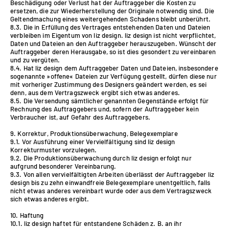
Beschädigung oder Verlust hat der Auftraggeber die Kosten zu
ersetzen, die zur Wiederherstellung der Originale notwendig sind. Die
Geltendmachung eines weitergehenden Schadens bleibt unberührt.
8.3. Die in Erfüllung des Vertrages entstehenden Daten und Dateien
verbleiben im Eigentum von liz design. liz design ist nicht verpflichtet,
Daten und Dateien an den Auftraggeber herauszugeben. Wünscht der
Auftraggeber deren Herausgabe, so ist dies gesondert zu vereinbaren
und zu vergüten.
8.4. Hat liz design dem Auftraggeber Daten und Dateien, insbesondere
sogenannte »offene« Dateien zur Verfügung gestellt, dürfen diese nur
mit vorheriger Zustimmung des Designers geändert werden, es sei
denn, aus dem Vertragszweck ergibt sich etwas anderes.
8.5. Die Versendung sämtlicher genannten Gegenstände erfolgt für
Rechnung des Auftraggebers und, sofern der Auftraggeber kein
Verbraucher ist, auf Gefahr des Auftraggebers.
9. Korrektur, Produktionsüberwachung, Belegexemplare
9.1. Vor Ausführung einer Vervielfältigung sind liz design
Korrekturmuster vorzulegen.
9.2. Die Produktionsüberwachung durch liz design erfolgt nur
aufgrund besonderer Vereinbarung.
9.3. Von allen vervielfältigten Arbeiten überlässt der Auftraggeber liz
design bis zu zehn einwandfreie Belegexemplare unentgeltlich, falls
nicht etwas anderes vereinbart wurde oder aus dem Vertragszweck
sich etwas anderes ergibt.
10. Haftung
10.1. liz design haftet für entstandene Schäden z. B. an ihr